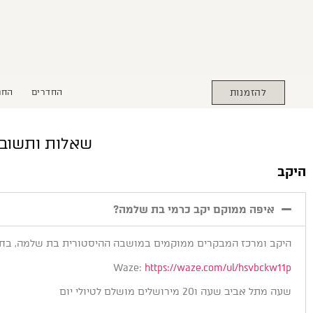
להזמנות
החדרים
החנ
שאלות ותשובות: 
היקב
איפה ממוקם יקב כרמי בת שלמה?
היקב ומרכז המבקרים ממוקמים במושבה ההיסטורית בת שלמה, בחוף הכרמל, בין חיפה לז
Waze:
https://waze.com/ul/hsvbckw11p
שעה מתל אביב שעה ו20 מירושלים מושלם לטיולי יום